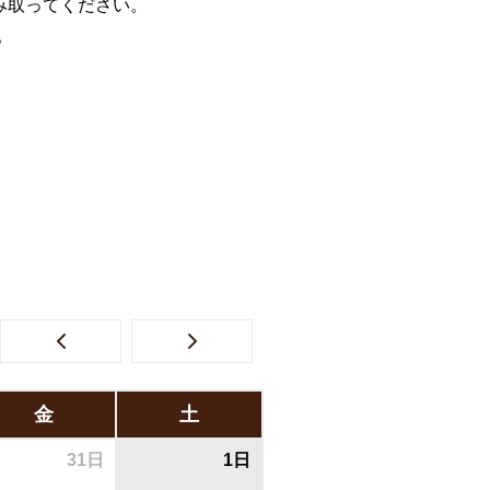
み取ってください。
。
金
土
31日
1日