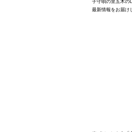
子守唄の里五木のL
また、個人情報を正確に
最新情報をお届けしま
情報内容の照会、修正ま
当社は、お客様が当社に
認させていただいたうえ
セキュリティーについて
当店のお買い物カゴは、
SSL暗号通信により、
に送信されます。