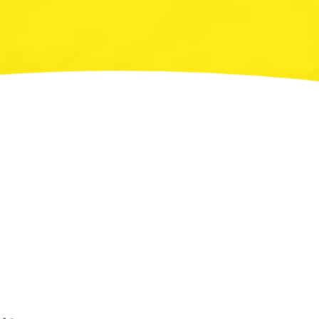
報を提供された場合は、
人情報を第三者に開示・
提供する場合がありま
十分な安全保護に努め、