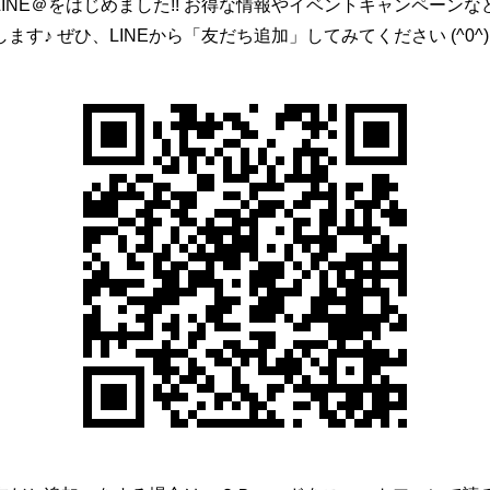
INE＠をはじめました!! お得な情報やイベントキャンペーンな
、また最新なものに保つよう、お預かりした個人情報の適切な管理を行
す♪ ぜひ、LINEから「友だち追加」してみてください (^0^)
たは削除
ご提供いただいた個人情報の照会、修正または削除を希望される場合は
で、合理的な範囲ですみやかに対応させていただきます。
ベリサイン社のデジタルIDにより証明されています。お買い物カゴでの
お客様のウェブブラウザーとサーバ間の通信がすべて暗号化されるので、