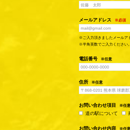
メールアドレス
※必須
※ご入力頂きましたメールア
※半角英数でご入力ください
電話番号
※任意
住所
※任意
お問い合わせ項目
※任
道の駅について
お問い合わせ内容
※任