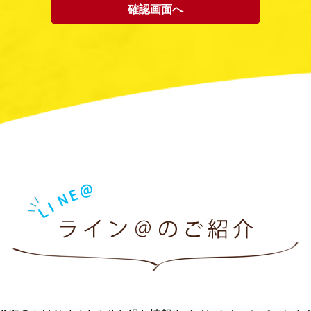
集・利用は、お客様の自発的な提供によるものであり、お客様が個人情
人情報を利用することをお客様が許諾したものとします。
品をお届けするうえで必要な業務
客様に有益かつ必要と思われる情報の提供
る当社からの問い合わせ、確認、およびサービス向上のための意見収集
応
合等正当な理由によらない限り、事前に本人の同意を得ることなく、個
ん。
サービスを提供する等の業務遂行上、個人情報の一部を外部の委託先へ
先が適切に個人情報を取り扱うように管理いたします。
、滅失、毀損等を防止するために、個人情報保護管理責任者を設置し、